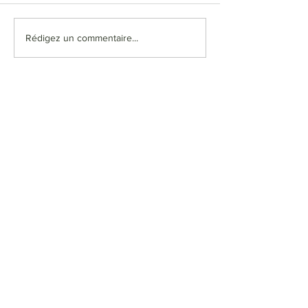
Rédigez un commentaire...
Plan du site
Accueil
À Propos
Conserverie
Viandes
Ateliers
Contact