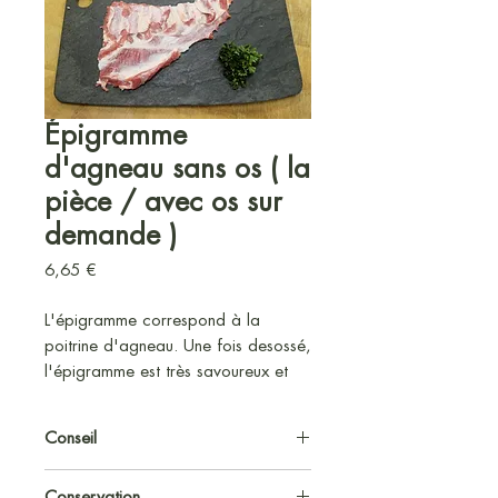
Épigramme
d'agneau sans os ( la
pièce / avec os sur
demande )
Prix
6,65 €
L'épigramme correspond à la
poitrine d'agneau. Une fois desossé,
l'épigramme est très savoureux et
délicieux grillé au barbecue. Vous
pouvez le faire mariner, il n'en sera
Conseil
que meilleur. Ce morceau très
goûteux conviendra également à la
Sortir la viande 1h avant du frigo et
Conservation