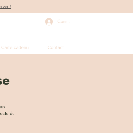
rver !
Connexion
Carte cadeau
Contact
se
ous
recte du