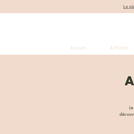
Le pl
Accueil
À Propos
A
Le
découvr