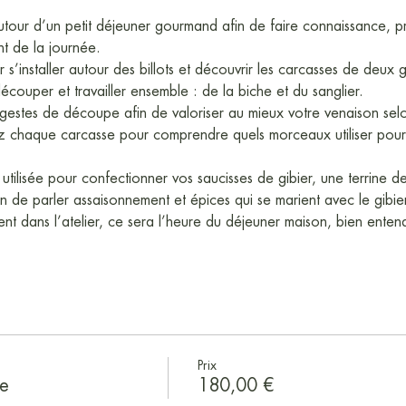
tour d’un petit déjeuner gourmand afin de faire connaissance, p
t de la journée.
ur s’installer autour des billots et découvrir les carcasses de deux 
écouper et travailler ensemble : de la biche et du sanglier.
 gestes de découpe afin de valoriser au mieux votre venaison selo
chaque carcasse pour comprendre quels morceaux utiliser pour la 
utilisée pour confectionner vos saucisses de gibier, une terrine de
n de parler assaisonnement et épices qui se marient avec le gibier
ent dans l’atelier, ce sera l’heure du déjeuner maison, bien ent
Prix
se
180,00 €