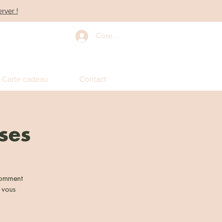
rver !
Connexion
Carte cadeau
Contact
sses
 comment
 vous