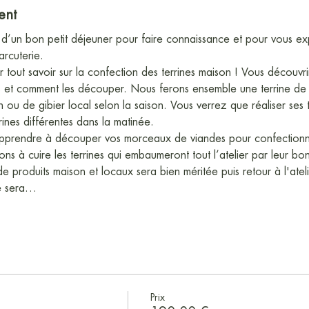
ent
’un bon petit déjeuner pour faire connaissance et pour vous exp
rcuterie.
our tout savoir sur la confection des terrines maison ! Vous décou
s et comment les découper. Nous ferons ensemble une terrine de po
ou de gibier local selon la saison. Vous verrez que réaliser ses t
ines différentes dans la matinée.
apprendre à découper vos morceaux de viandes pour confectionner
ns à cuire les terrines qui embaumeront tout l’atelier par leur bo
 produits maison et locaux sera bien méritée puis retour à l'ateli
Ce sera…
Prix