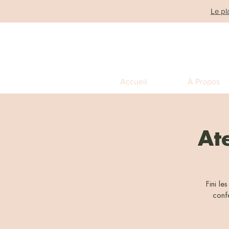
Le pl
Accueil
À Propos
Ate
Fini le
conf