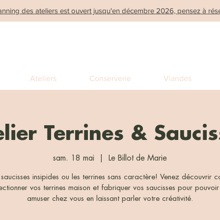
anning des ateliers est ouvert jusqu'en décembre 2026, pensez à rése
Ateliers
Conserverie
Viandes
lier Terrines & Sauci
sam. 18 mai
  |  
Le Billot de Marie
s saucisses insipides ou les terrines sans caractère! Venez découvrir
ectionner vos terrines maison et fabriquer vos saucisses pour pouvoir
amuser chez vous en laissant parler votre créativité.