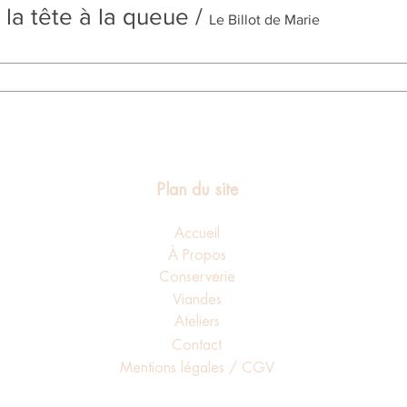
 la tête à la queue
/
Le Billot de Marie
Plan du site
Accueil
À Propos
Conserverie
Viandes
Ateliers
Contact
Mentions légales / CGV