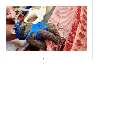
Plusieurs dates
Le Porc, de la tête à la queue
sam. 05 sept.
Plus d'infos
Découvrir