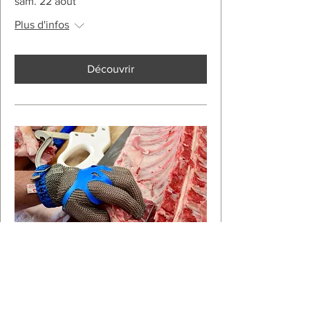
sam. 22 août
Plus d'infos
Découvrir
Plusieurs dates
Le Porc, de la tête à la queue
sam. 05 sept.